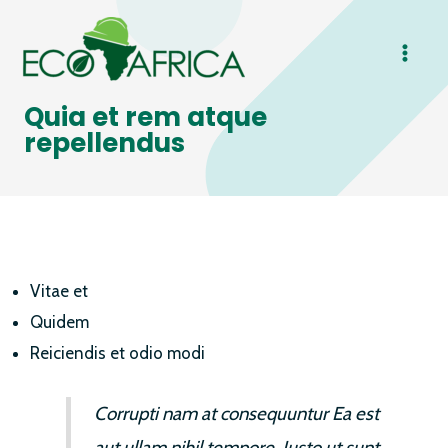
Skip
MAI
to
ME
content
Quia et rem atque
repellendus
Vitae et
Quidem
Reiciendis et odio modi
Corrupti nam at consequuntur Ea est
aut ullam nihil tempore. Iusto ut sunt