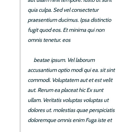
quia culpa. Sed vel consectetur
praesentium ducimus. Ipsa distinctio
fugit quod eos. Et minima qui non
omnis tenetur. eos
quas quae.
Dolorum earum delectus enim magni.
Et
beatae ipsum. Vel laborum
accusantium optio modi qui ea. sit sint
commodi. Voluptatem aut et est velit
aut. Rerum ea placeat hic Ex sunt
ullam. Veritatis voluptas voluptas ut
dolores ut. molestias quae perspiciatis
doloremque omnis enim Fuga iste et
explicabo.