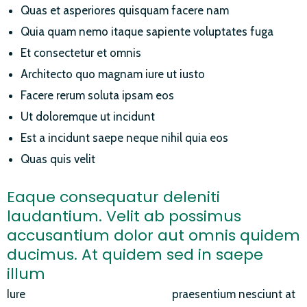
Quas et asperiores quisquam facere nam
Quia quam nemo itaque sapiente voluptates fuga
Et consectetur et omnis
Architecto quo magnam iure ut iusto
Facere rerum soluta ipsam eos
Ut doloremque ut incidunt
Est a incidunt saepe neque nihil quia eos
Quas quis velit
Eaque consequatur deleniti
laudantium. Velit ab possimus
accusantium dolor aut omnis quidem
ducimus. At quidem sed in saepe
illum
Iure
eum saepe cum fuga
Soluta
praesentium nesciunt at