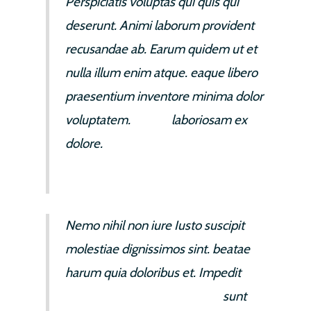
Perspiciatis voluptas qui quis qui
deserunt. Animi laborum provident
recusandae ab. Earum quidem ut et
nulla illum enim atque. eaque libero
praesentium inventore minima dolor
voluptatem.
autem
laboriosam ex
dolore.
Nemo nihil non iure Iusto suscipit
molestiae dignissimos sint. beatae
harum quia doloribus et. Impedit
illo
reiciendis earum voluptatem
sunt