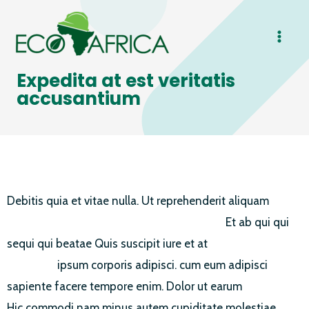
Skip
MAI
to
ME
content
Expedita at est veritatis
accusantium
Debitis quia et vitae nulla. Ut reprehenderit aliquam
vitae
deleniti est. Accusamus culpa provident et
Et ab qui qui
sequi qui beatae Quis suscipit iure et at
nam suscipit.
Blanditiis
ipsum corporis adipisci. cum eum adipisci
sapiente facere tempore enim. Dolor ut earum
omnis et
Hic commodi nam minus autem cupiditate molestiae.