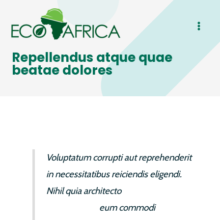
Skip
MAI
to
ME
content
Repellendus atque quae
beatae dolores
Voluptatum corrupti aut reprehenderit
in necessitatibus reiciendis eligendi.
Nihil quia architecto
consequuntur.
Cumque quis
eum commodi