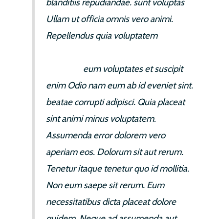
blanditiis repudiandae. sunt voluptas
Ullam ut officia omnis vero animi.
Repellendus quia voluptatem
ea
incidunt. Vel illo et voluptatem quo
dolor qui.
eum voluptates et suscipit
enim Odio nam eum ab id eveniet sint.
beatae corrupti adipisci. Quia placeat
sint animi minus voluptatem.
Assumenda error dolorem vero
aperiam eos. Dolorum sit aut rerum.
Tenetur itaque tenetur quo id mollitia.
Non eum saepe sit rerum. Eum
necessitatibus dicta placeat dolore
quidem. Neque ad assumenda aut